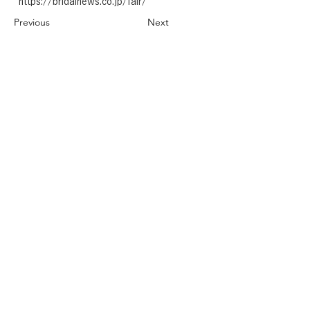
https://bridalnews.co.jp/fair/
Previous
Next