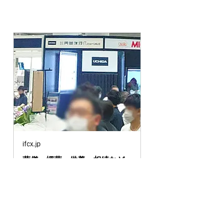
ifcx.jp
葬儀・埋葬・供養・相続など
の終活産業に関する日本最大
の専門展｜第10回エンディン
グ産業展
エンディング産業展(ENDEX)は、
葬儀・埋葬・供養・相続などの終