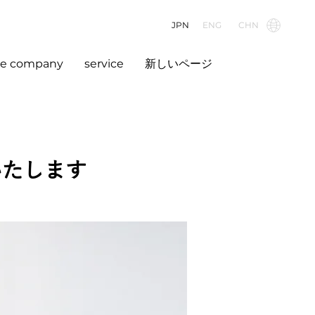
JPN
ENG
CHN
he company
service
新しいページ
いたします