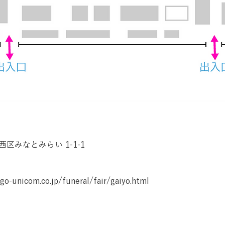
区みなとみらい 1-1-1
go-unicom.co.jp/funeral/fair/gaiyo.html