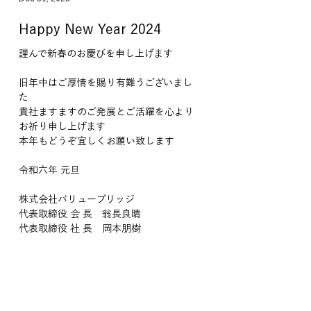
Happy New Year 2024
謹んで新春のお慶びを申し上げます
旧年中はご厚情を賜り有難うございまし
た
貴社ますますのご発展とご活躍を心より
お祈り申し上げます
本年もどうぞ宜しくお願い致します
令和六年 元旦
株式会社バリューブリッジ 
代表取締役 会 長　翁長良晴
代表取締役 社 長　岡本朋樹