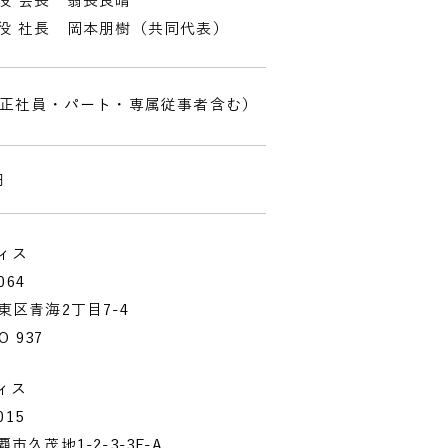
役 会長
翁長良晴
役 社長 岡本朋樹（共同代表）
（正社員・パート・専属従事者含む）
円
ィス
064
東区青海2丁目7-4
O 937
ィス
015
市久茂地1-2-3-3F-A