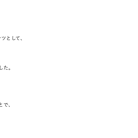
テンツとして、
した。
とで、