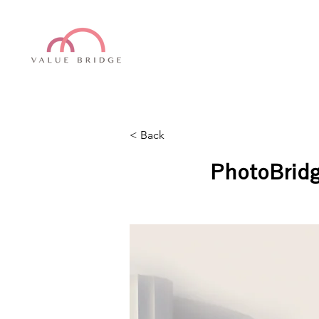
< Back
PhotoB