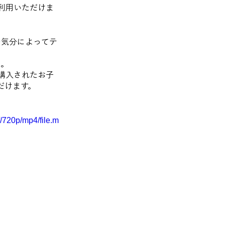
利用いただけま
の気分によってテ
ん。
購入されたお子
だけます。
/720p/mp4/file.m