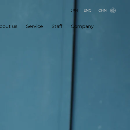
JPN
ENG
CHN
bout us
Service
Staff
Company