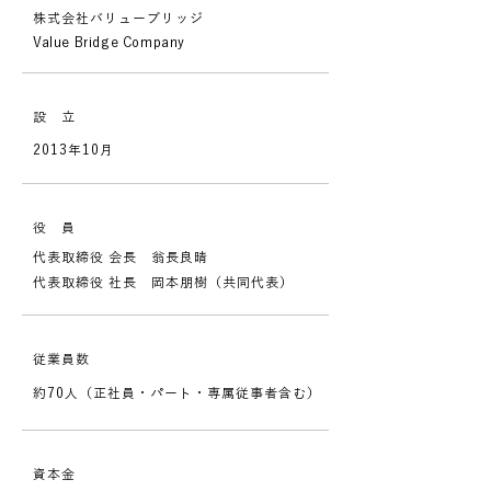
株式会社バリューブリッジ
Value Bri
dge Company
設 立
2013年10月
役 員
代表取締役 会長
翁長良晴
代表取締役 社長 岡本朋樹（共同代表）
従業員数
約70人（正社員・パート・専属従事者含む）
資本金