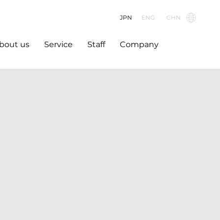
JPN
ENG
CHN
bout us
Service
Staff
Company