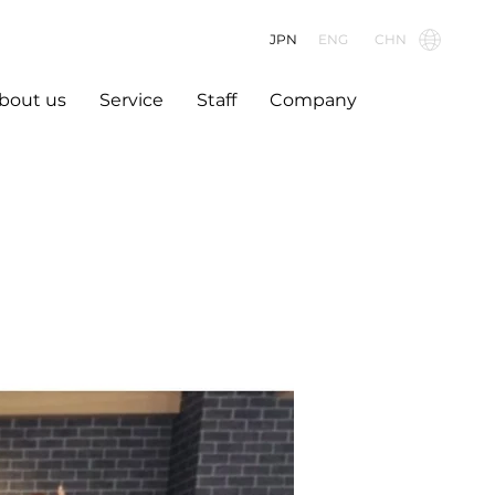
JPN
ENG
CHN
bout us
Service
Staff
Company