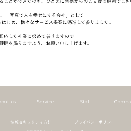
ることができたのも、ひとえに皆様からのご支援の賜物でござ
足後、「写真で人を幸せにする会社」として
dge®︎をはじめ、様々なサービス提案に邁進して参りました。
即応した社業に努めて参りますので
鞭撻を賜りますよう、お願い申し上げます。
bout us
Service
Staff
Compa
情報セキュリティ方針
プライバシーポリシー