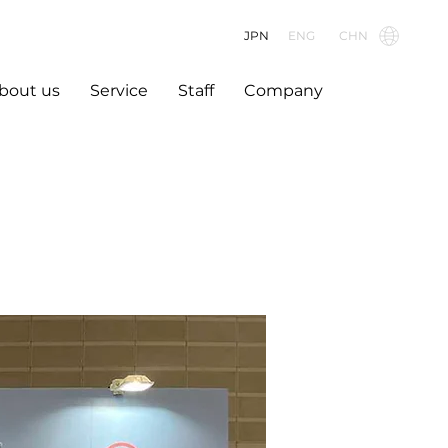
JPN
ENG
CHN
bout us
Service
Staff
Company