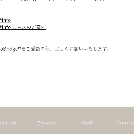
︎info
ge®︎info コースのご案内
toBridge®︎をご愛顧の程、宜しくお願いいたします。
bout us
Service
Staff
Compa