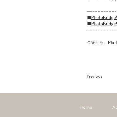
—----------------
■
PhotoBridge®
■
PhotoBrid
—----------------
今後とも、Pho
Previous
Home
A