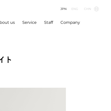
JPN
ENG
CHN
bout us
Service
Staff
Company
サイト