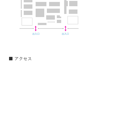
■ アクセス
〒 220-0012
神奈川県横浜市西区みなとみらい 1-1-1
■ URL
http://www.photonext.jp/
Previous
Next