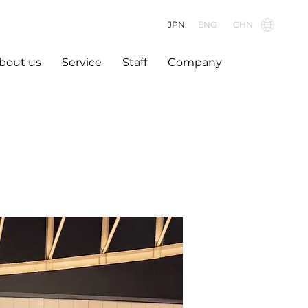
JPN
ENG
CHN
bout us
Service
Staff
Company