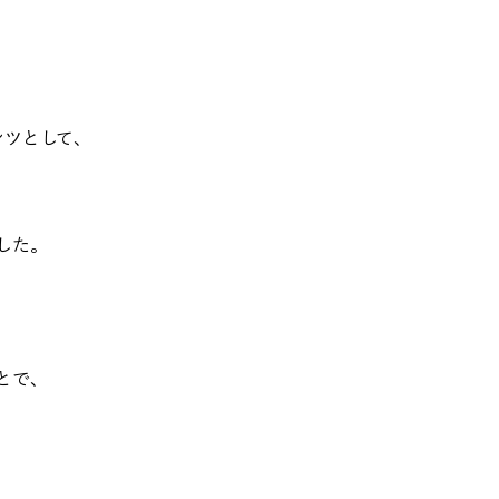
テンツとして、
した。
とで、