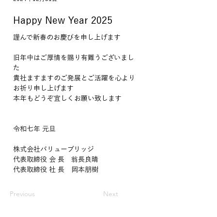
Happy New Year 2025
謹んで新春のお慶びを申し上げます
旧年中はご厚情を賜り有難うございまし
た
貴社ますますのご発展とご活躍を心より
お祈り申し上げます
本年もどうぞ宜しくお願い致します
令和七年 元旦
株式会社バリューブリッジ 
代表取締役 会 長　翁長良晴
代表取締役 社 長　岡本朋樹
Previous
Next