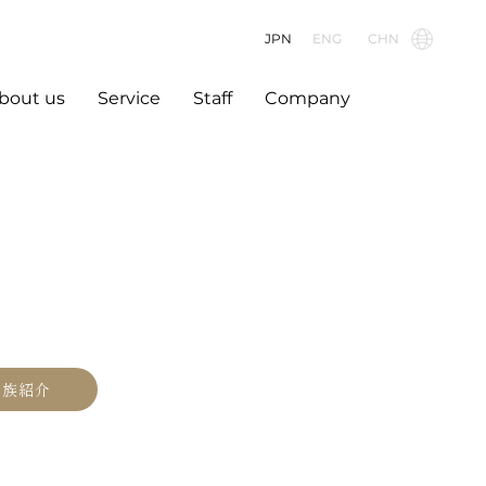
JPN
ENG
CHN
bout us
Service
Staff
Company
親族紹介