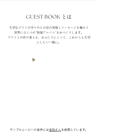
大切なゲストの方々のその日の笑顔とメッセージを集めて
世界にひとつの“祝福アルバム”をおつくりします。
ゲストとの絆が見える、おふたりにとって、これからも大切
にしたい一冊に。
MOVIE
GUEST BOOK
SAMPLE
デザインサンプルはこちら
CONTACT
商談のご希望はこちらから
サンプルムービーの音声には
音読さん
を使用しています。