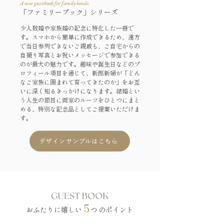
A new guestbook for family bonds.
「ファミリーブック」シリーズ
少人数婚や家族婚の記念に特化した一冊で
す。スマホから簡単に作成できるため、遠方
で当日参列できないご親戚も、ご自宅からの
自撮り写真とお祝いメッセージで参加できる
のが最大の魅力です。
趣味や誕生日などのプ
ロフィール項目を通じて、新郎新婦が「どん
なご家族に囲まれて育ってきたのか」をお互
いに深く知るきっかけになります。結婚とい
う人生の節目に両家のルーツをひとつにまと
める、特別な記念品としてご提案いただけま
す。
デザインサンプルはこちら
5
おふたりに嬉しい
つ
のポイント